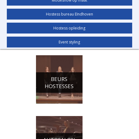
Modeshow op maat
Hostess bureau EIndhoven
Hostess opleiding
Event styling
BEURS
HOSTESSES