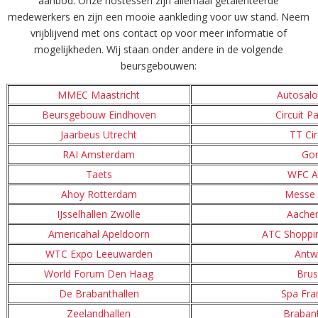
aanbod. Onze hostessen zijn allemaal getalenteerde
medewerkers en zijn een mooie aankleding voor uw stand. Neem
vrijblijvend met ons contact op voor meer informatie of
mogelijkheden. Wij staan onder andere in de volgende
beursgebouwen:
MMEC Maastricht
Autosal
Beursgebouw Eindhoven
Circuit P
Jaarbeus Utrecht
TT Cir
RAI Amsterdam
Go
Taets
WFC A
Ahoy Rotterdam
Messe 
IJsselhallen Zwolle
Aache
Americahal Apeldoorn
ATC Shoppi
WTC Expo Leeuwarden
Antw
World Forum Den Haag
Brus
De Brabanthallen
Spa Fr
Zeelandhallen
Braban