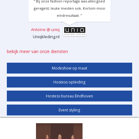
“ Bij onze fashion reportage was alles goed
geregeld, leuke meiden ook. Kortom mooi
eindresultaat. ”
Antoine @ uniq
Uniqkleding.nl
bekijk meer van onze diensten
Modeshow op maat
Hostess opleiding
Hostess bureau EIndhoven
Event styling