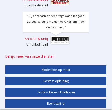
intiemfestival.nl
“ Bij onze fashion reportage was alles goed
geregeld, leuke meiden ook. Kortom mooi
eindresultaat. ”
Antoine @ uniq
Uniqkleding.nl
bekijk meer van onze diensten
Modeshow op maat
Hostess opleiding
Hostess bureau EIndhoven
Event styling