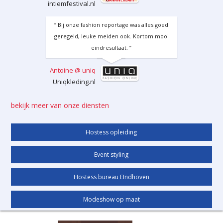
intiemfestival.nl
“ Bij onze fashion reportage was alles goed
geregeld, leuke meiden ook. Kortom mooi
eindresultaat. ”
Antoine @ uniq
Uniqkleding.nl
bekijk meer van onze diensten
Hostess opleiding
Event styling
Hostess bureau EIndhoven
Modeshow op maat