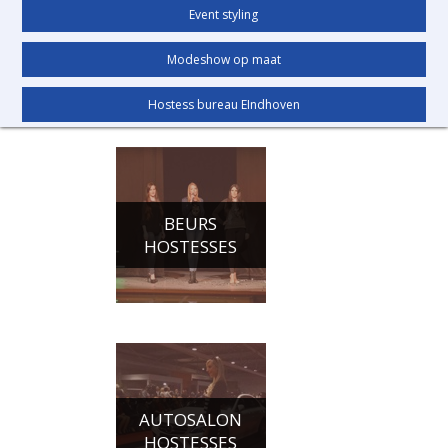
Event styling
Modeshow op maat
Hostess bureau EIndhoven
BEURS
HOSTESSES
AUTOSALON
HOSTESSES