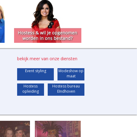
bekijk meer van onze diensten
Event styling
Modeshow op
maat
Hostess
Hostess bureau
opleiding
EIndhoven