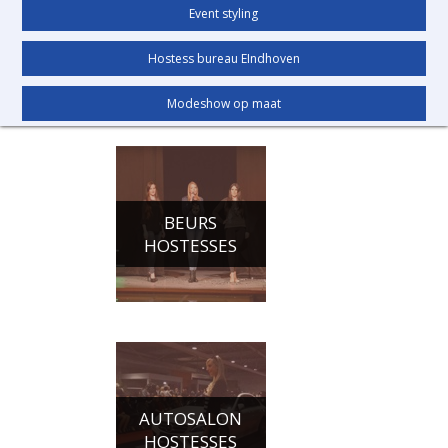
Event styling
Hostess bureau EIndhoven
Modeshow op maat
BEURS
HOSTESSES
AUTOSALON
HOSTESSES