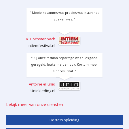
“ Mooie kostuums was precies wat ik aan het
zoeken was. ”
R. Hochstenbach
intiemfestival.nl
“ Bij onze fashion reportage was alles goed
geregeld, leuke meiden ook. Kortom mooi
eindresultaat. ”
Antoine @ uniq
Uniqkleding.nl
bekijk meer van onze diensten
Hostess opleiding